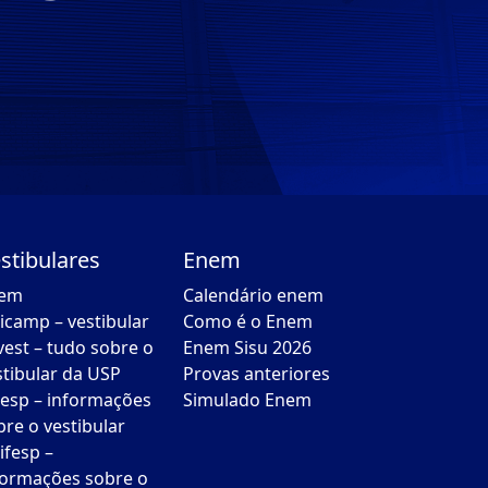
stibulares
Enem
em
Calendário enem
icamp – vestibular
Como é o Enem
vest – tudo sobre o
Enem Sisu 2026
stibular da USP
Provas anteriores
esp – informações
Simulado Enem
bre o vestibular
ifesp –
formações sobre o