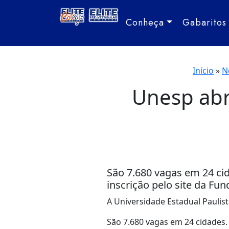
Conheça
Gabaritos
Início
»
N
Unesp abr
São 7.680 vagas em 24 cid
inscrição pelo site da Fu
A Universidade Estadual Paulist
São 7.680 vagas em 24 cidades.