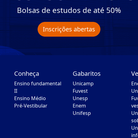
Bolsas de estudos de até 50%
Inscrições abertas
Conheça
Gabaritos
Ve
Ensino fundamental
Unicamp
En
II
Fuvest
Un
Ensino Médio
Unesp
Fu
Pré-Vestibular
Enem
ve
Unifesp
Un
so
Un
in