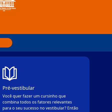
Pré-vestibular
Você quer fazer um cursinho que
combina todos os fatores relevantes
para o seu sucesso no vestibular? Então