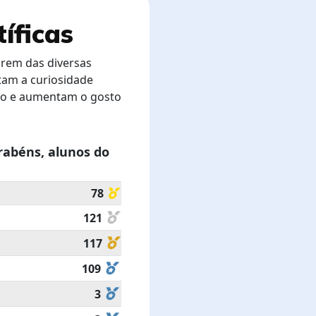
íficas
arem das diversas
rtam a curiosidade
nto e aumentam o gosto
rabéns, alunos do
78
121
117
109
3