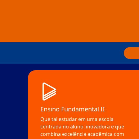
Ensino Fundamental II
Que tal estudar em uma escola
centrada no aluno, inovadora e que
combina excelência acadêmica com