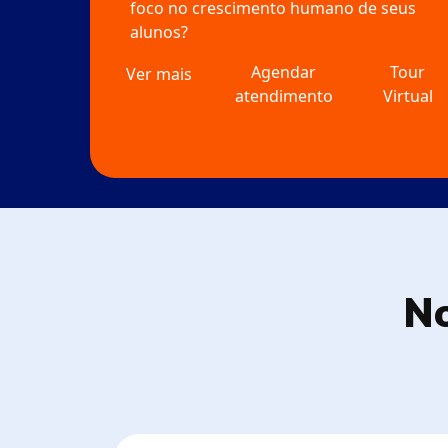
foco no crescimento humano de seus
alunos?
Agendar
Tour
Ver mais
atendimento
Virtual
No