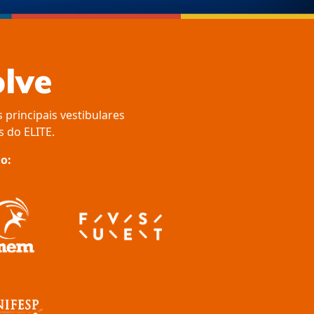
olve
principais vestibulares
s do ELITE.
o: