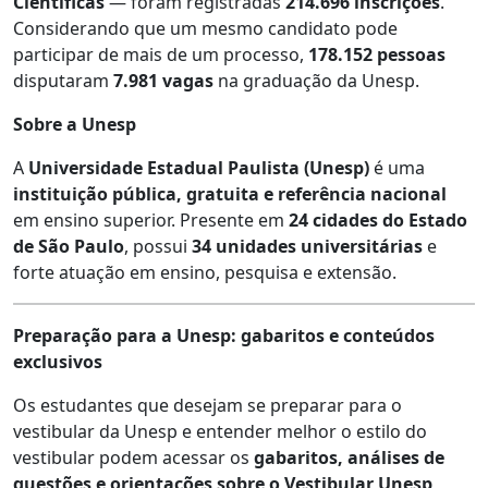
Científicas
— foram registradas
214.696 inscrições
.
Considerando que um mesmo candidato pode
participar de mais de um processo,
178.152 pessoas
disputaram
7.981 vagas
na graduação da Unesp.
Sobre a Unesp
A
Universidade Estadual Paulista (Unesp)
é uma
instituição pública, gratuita e referência nacional
em ensino superior. Presente em
24 cidades do Estado
de São Paulo
, possui
34 unidades universitárias
e
forte atuação em ensino, pesquisa e extensão.
Preparação para a Unesp: gabaritos e conteúdos
exclusivos
Os estudantes que desejam se preparar para o
vestibular da Unesp e entender melhor o estilo do
vestibular podem acessar os
gabaritos, análises de
questões e orientações sobre o Vestibular Unesp