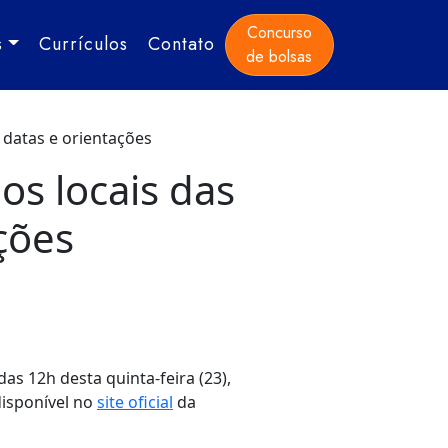
Concurso
s
Currículos
Contato
de bolsas
a datas e orientações
os locais das
ções
das 12h desta quinta-feira (23),
disponível no
site oficial
da