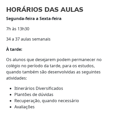
HORÁRIOS DAS AULAS
R
Segunda-feira a Sexta-feira
Des
pos
7h às 13h30
ind
vez
34 a 37 aulas semanais
fu
À tarde:
vi
ing
Os alunos que desejarem podem permanecer no
colégio no período da tarde, para os estudos,
quando também são desenvolvidas as seguintes
atividades:
Itinerários Diversificados
Plantões de dúvidas
Recuperação, quando necessário
Avaliações